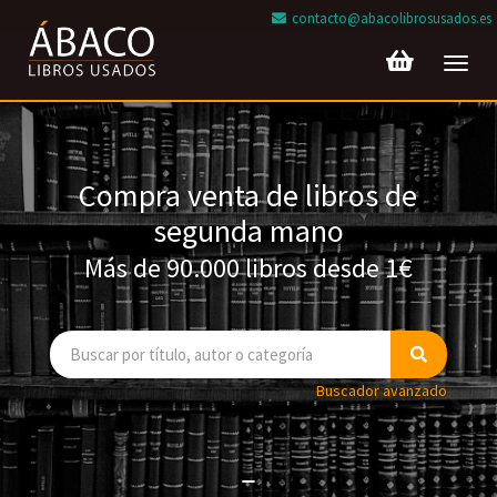
contacto@abacolibrosusados.es
Toggl
navig
Compra venta de libros de
segunda mano
Más de 90.000 libros desde 1€
Buscador avanzado