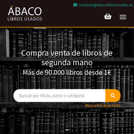
contacto@abacolibrosusados.es
Toggl
navig
Compra venta de libros de
segunda mano
Más de 90.000 libros desde 1€
Buscador avanzado