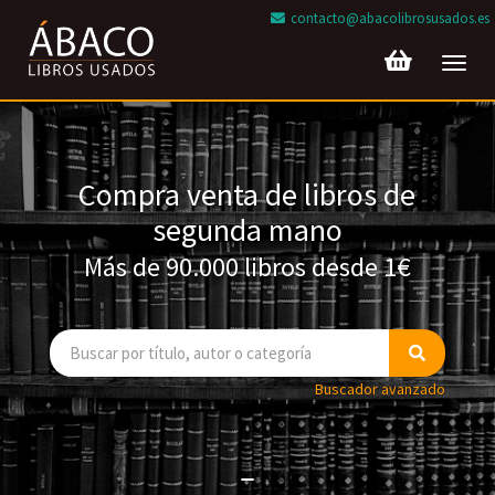
contacto@abacolibrosusados.es
Toggl
navig
Compra venta de libros de
segunda mano
Más de 90.000 libros desde 1€
Buscador avanzado