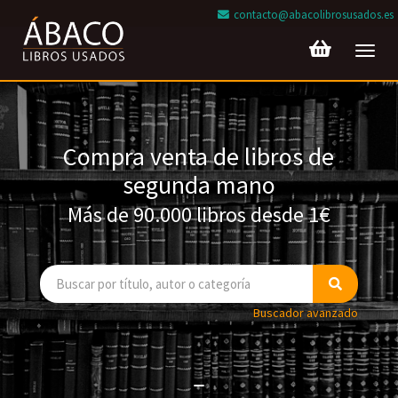
contacto@abacolibrosusados.es
Toggl
navig
Compra venta de libros de
segunda mano
Más de 90.000 libros desde 1€
Buscador avanzado