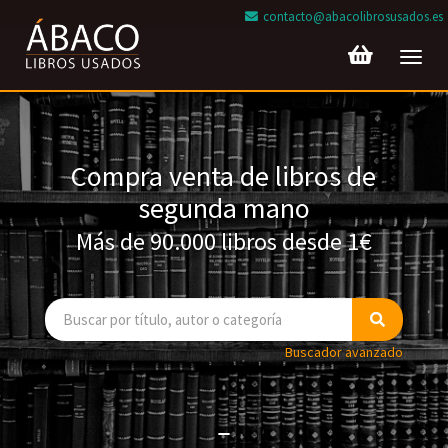
contacto@abacolibrosusados.es
Toggl
navig
Compra venta de libros de
segunda mano
Más de 90.000 libros desde 1€
Buscador avanzado