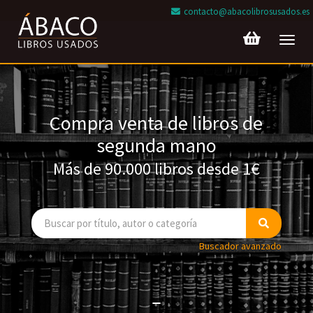
contacto@abacolibrosusados.es
Toggl
navig
Compra venta de libros de
segunda mano
Más de 90.000 libros desde 1€
Buscador avanzado