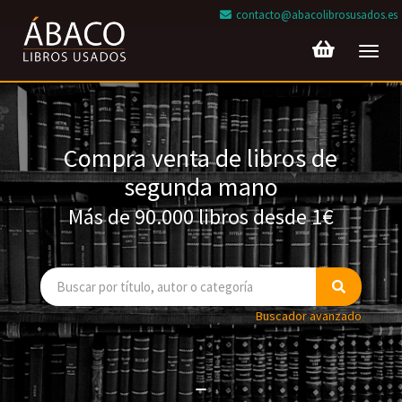
contacto@abacolibrosusados.es
Toggl
navig
Compra venta de libros de
segunda mano
Más de 90.000 libros desde 1€
Buscador avanzado