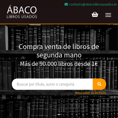
contacto@abacolibrosusados.es
Toggl
navig
Compra venta de libros de
segunda mano
Más de 90.000 libros desde 1€
Buscador avanzado