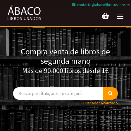
contacto@abacolibrosusados.es
Toggl
navig
Compra venta de libros de
segunda mano
Más de 90.000 libros desde 1€
Buscador avanzado