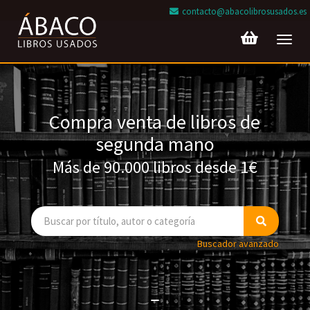
contacto@abacolibrosusados.es
Toggl
navig
Compra venta de libros de
segunda mano
Más de 90.000 libros desde 1€
Buscador avanzado