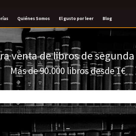
rías
Quiénes Somos
El gusto por leer
Blog
a venta de libros de segund
Más de 90.000 libros desde 1€