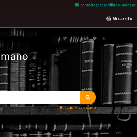
contacto@abacolibrosusados.es
Mi carrito
a mano
Buscador avanzado