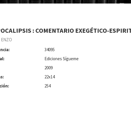
POCALIPSIS : COMENTARIO EXEGÉTICO-ESPIRI
, ENZO
ncia:
34095
al:
Ediciones Sígueme
2009
s:
22x14
ción:
254