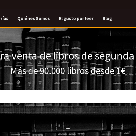
rías
Quiénes Somos
El gusto por leer
Blog
a venta de libros de segund
Más de 90.000 libros desde 1€