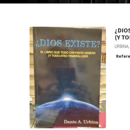
¿DIO
(Y T
URBINA,
Refere