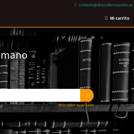
contacto@abacolibrosusados.es
Mi carrito
a mano
Buscador avanzado