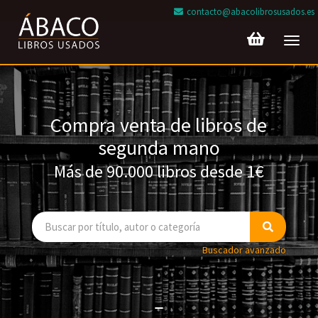
contacto@abacolibrosusados.es
Toggl
navig
Compra venta de libros de
segunda mano
Más de 90.000 libros desde 1€
Buscador avanzado