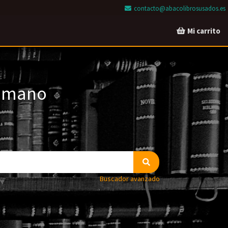
contacto@abacolibrosusados.es
Mi carrito
a mano
Buscador avanzado