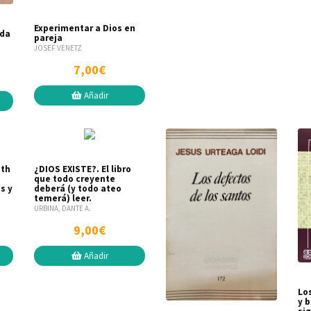
Experimentar a Dios en
ida
pareja
JOSEF VENETZ
7,00€
Añadir
ith
¿DIOS EXISTE?. El libro
que todo creyente
s y
deberá (y todo ateo
temerá) leer.
URBINA, DANTE A.
9,00€
Añadir
Lo
y 