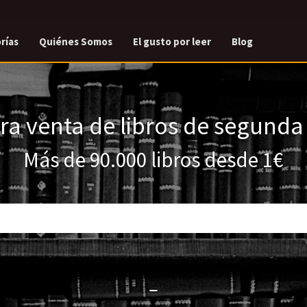
rías
Quiénes Somos
El gusto por leer
Blog
a venta de libros de segund
Más de 90.000 libros desde 1€