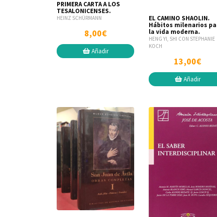
PRIMERA CARTA A LOS
TESALONICENSES.
EL CAMINO SHAOLIN.
HEINZ SCHÜRMANN
Hábitos milenarios pa
8,00€
la vida moderna.
HENG YI, SHI CON STEPHANIE
KOCH
Añadir
13,00€
Añadir