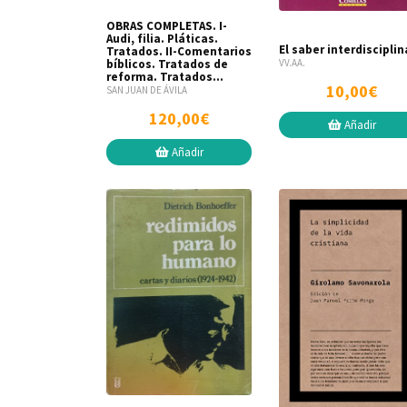
OBRAS COMPLETAS. I-
Audi, filia. Pláticas.
El saber interdisciplin
Tratados. II-Comentarios
bíblicos. Tratados de
VV.AA.
reforma. Tratados...
10,00€
SAN JUAN DE ÁVILA
120,00€
Añadir
Añadir