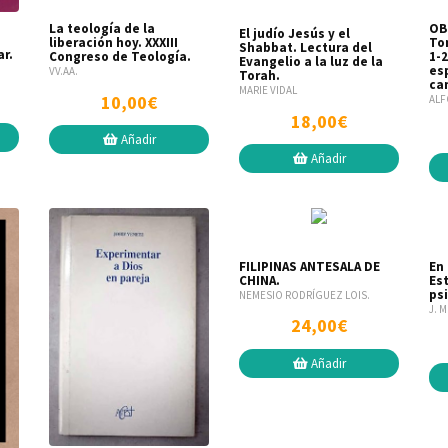
La teología de la
OB
El judío Jesús y el
liberación hoy. XXXIII
To
Shabbat. Lectura del
ar.
Congreso de Teología.
1-2
Evangelio a la luz de la
esp
VV.AA.
Torah.
ca
MARIE VIDAL
10,00€
ALF
18,00€
Añadir
Añadir
FILIPINAS ANTESALA DE
En
CHINA.
Es
ps
NEMESIO RODRÍGUEZ LOIS.
J. 
24,00€
Añadir