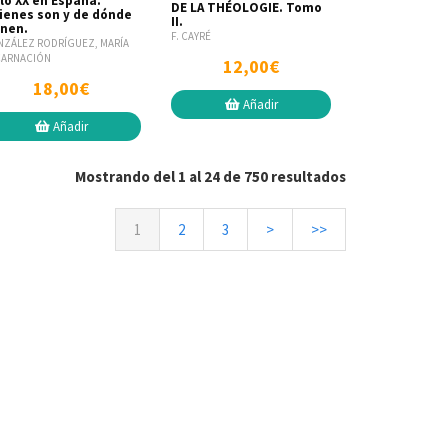
lo XX en España.
DE LA THÉOLOGIE. Tomo
ienes son y de dónde
II.
enen.
F. CAYRÉ
ZÁLEZ RODRÍGUEZ, MARÍA
CARNACIÓN
12,00€
18,00€
Añadir
Añadir
Mostrando del 1 al 24 de 750 resultados
1
2
3
>
>>