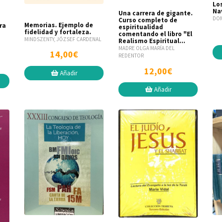
Lo
Nav
Una carrera de gigante.
DOM
Curso completo de
Memorias. Ejemplo de
ra
espiritualidad
fidelidad y fortaleza.
comentando el libro "El
MINDSZENTY, JÓZSEF CARDENAL
Realismo Espiritual...
MADRE OLGA MARÍA DEL
14,00€
REDENTOR
12,00€
Añadir
Añadir