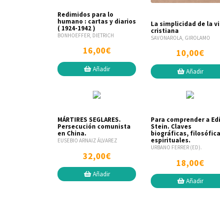
Redimidos para lo
humano : cartas y diarios
La simplicidad de la v
( 1924-1942 )
cristiana
BONHOEFFER, DIETRICH
SAVONAROLA, GIROLAMO
16,00€
10,00€
Añadir
Añadir
MÁRTIRES SEGLARES.
Para comprender a Ed
Persecución comunista
Stein. Claves
en China.
biográficas, filosófica
espirituales.
EUSEBIO ARNAIZ ÁLVAREZ
URBANO FERRER (ED).
32,00€
18,00€
Añadir
Añadir