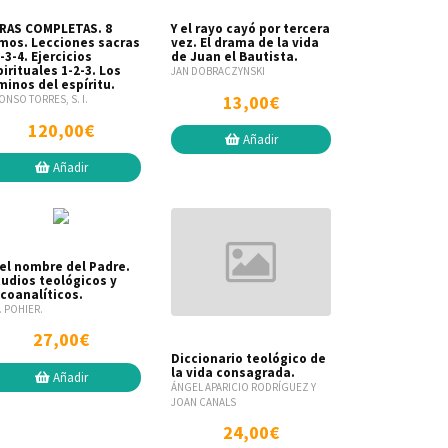
RAS COMPLETAS. 8
Y el rayo cayó por tercera
mos. Lecciones sacras
vez. El drama de la vida
-3-4. Ejercicios
de Juan el Bautista.
irituales 1-2-3. Los
JAN DOBRACZYNSKI
minos del espíritu.
13,00€
ONSO TORRES, S. I.
120,00€
Añadir
Añadir
 el nombre del Padre.
tudios teológicos y
icoanalíticos.
M. POHIER.
27,00€
Diccionario teológico de
la vida consagrada.
Añadir
ÁNGEL APARICIO RODRÍGUEZ Y
JOAN CANALS
24,00€