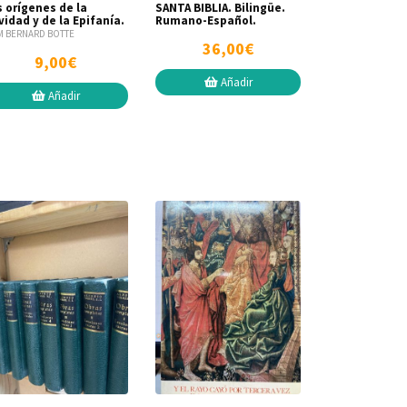
s orígenes de la
SANTA BIBLIA. Bilingüe.
idad y de la Epifanía.
Rumano-Español.
 BERNARD BOTTE
36,00€
9,00€
Añadir
Añadir