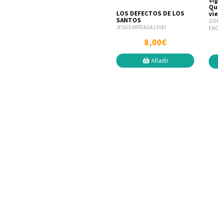
sig
Qu
LOS DEFECTOS DE LOS
vi
SANTOS
GON
JESÚS ARTEAGA LOIDI
EN
8,00€
Añadir