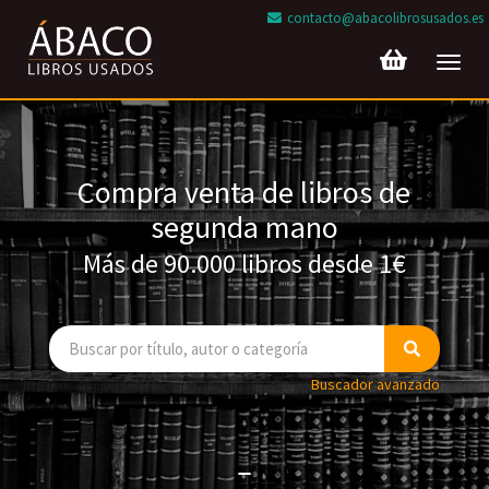
contacto@abacolibrosusados.es
Toggl
navig
Compra venta de libros de
segunda mano
Más de 90.000 libros desde 1€
Buscador avanzado