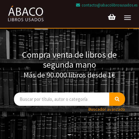
contacto@abacolibrosusados.es
Toggl
navig
Compra venta de libros de
segunda mano
Más de 90.000 libros desde 1€
Buscador avanzado