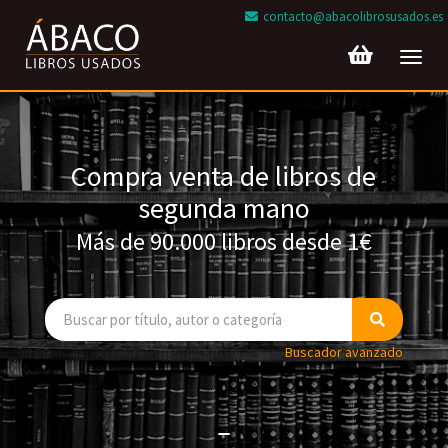
contacto@abacolibrosusados.es
Toggl
navig
Compra venta de libros de
segunda mano
Más de 90.000 libros desde 1€
Buscador avanzado