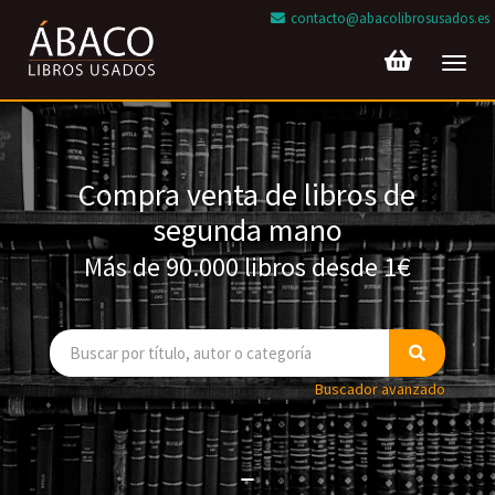
contacto@abacolibrosusados.es
Toggl
navig
Compra venta de libros de
segunda mano
Más de 90.000 libros desde 1€
Buscador avanzado