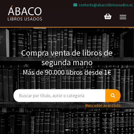
contacto@abacolibrosusados.es
Toggl
navig
Compra venta de libros de
segunda mano
Más de 90.000 libros desde 1€
Buscador avanzado