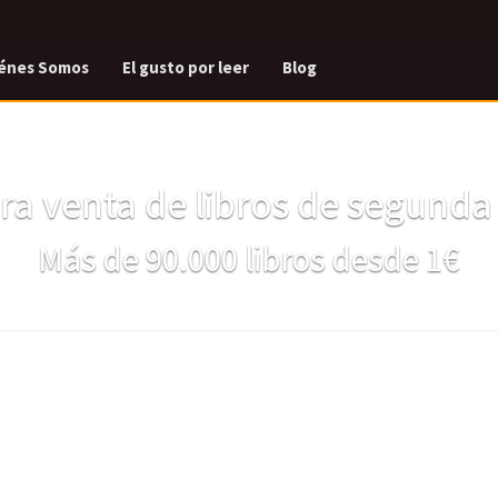
énes Somos
El gusto por leer
Blog
a venta de libros de segund
Más de 90.000 libros desde 1€