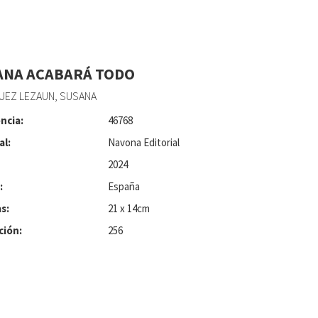
NA ACABARÁ TODO
UEZ LEZAUN, SUSANA
ncia:
46768
al:
Navona Editorial
2024
:
España
s:
21 x 14cm
ción:
256