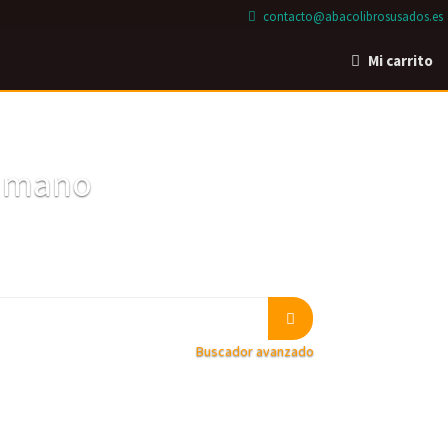
contacto@abacolibrosusados.es
Mi carrito
a mano
Buscador avanzado