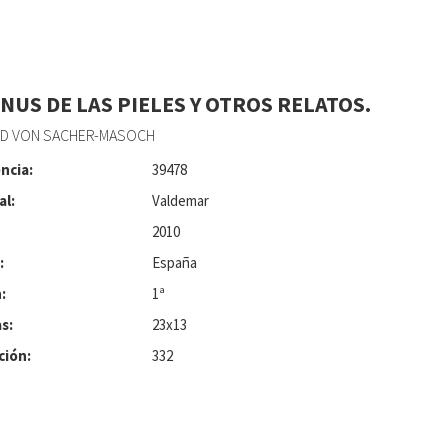
ENUS DE LAS PIELES Y OTROS RELATOS.
D VON SACHER-MASOCH
ncia:
39478
al:
Valdemar
2010
:
España
:
1ª
s:
23x13
ción:
332