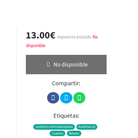
13.00€
Impuesto incluido
No
disponible
No disponible
Compartir:
Etiquetas:
autores centroeuropeos
Austriacos
Cuento
Relato