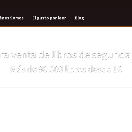
énes Somos
El gusto por leer
Blog
a venta de libros de segund
Más de 90.000 libros desde 1€