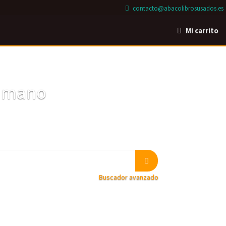
contacto@abacolibrosusados.es
Mi carrito
a mano
Buscador avanzado