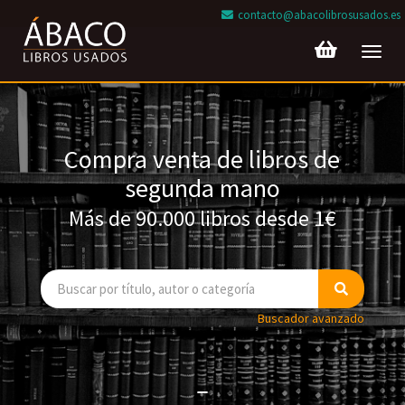
contacto@abacolibrosusados.es
Toggl
navig
Compra venta de libros de
segunda mano
Más de 90.000 libros desde 1€
Buscador avanzado