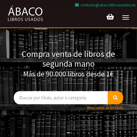
contacto@abacolibrosusados.es
Toggl
navig
Compra venta de libros de
segunda mano
Más de 90.000 libros desde 1€
Buscador avanzado