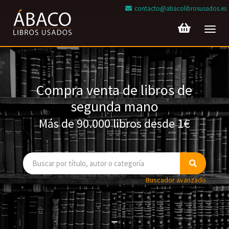
contacto@abacolibrosusados.es
Toggl
navig
Compra venta de libros de
segunda mano
Más de 90.000 libros desde 1€
Buscador avanzado