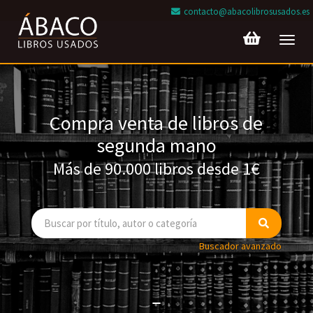
contacto@abacolibrosusados.es
Toggl
navig
Compra venta de libros de
segunda mano
Más de 90.000 libros desde 1€
Buscador avanzado