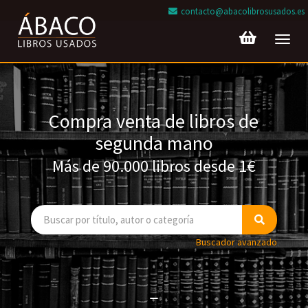
contacto@abacolibrosusados.es
Toggl
navig
Compra venta de libros de
segunda mano
Más de 90.000 libros desde 1€
Buscador avanzado