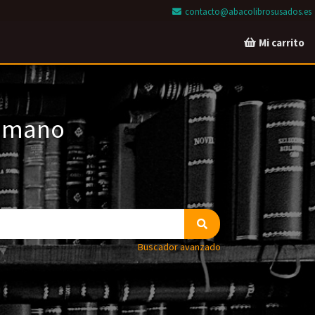
contacto@abacolibrosusados.es
Mi carrito
a mano
Buscador avanzado