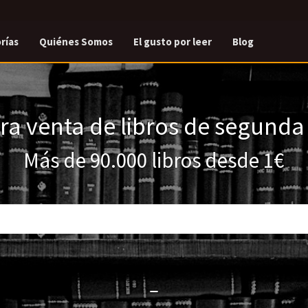
rías
Quiénes Somos
El gusto por leer
Blog
a venta de libros de segund
Más de 90.000 libros desde 1€