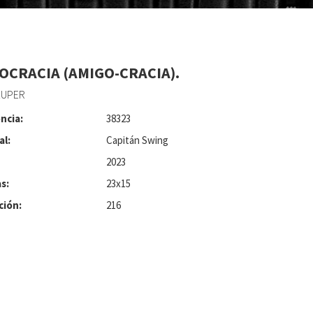
OCRACIA (AMIGO-CRACIA).
KUPER
ncia:
38323
al:
Capitán Swing
2023
s:
23x15
ción:
216