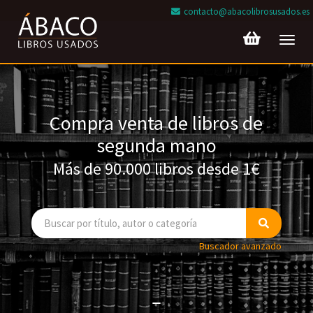
contacto@abacolibrosusados.es
Toggl
navig
Compra venta de libros de
segunda mano
Más de 90.000 libros desde 1€
Buscador avanzado