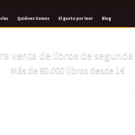
rías
Quiénes Somos
El gusto por leer
Blog
a venta de libros de segund
Más de 90.000 libros desde 1€