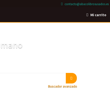
contacto@abacolibrosusados.es
Mi carrito
a mano
Buscador avanzado