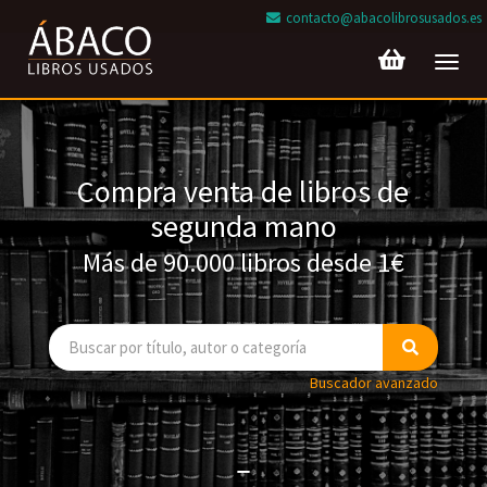
contacto@abacolibrosusados.es
Toggl
navig
Compra venta de libros de
segunda mano
Más de 90.000 libros desde 1€
Buscador avanzado