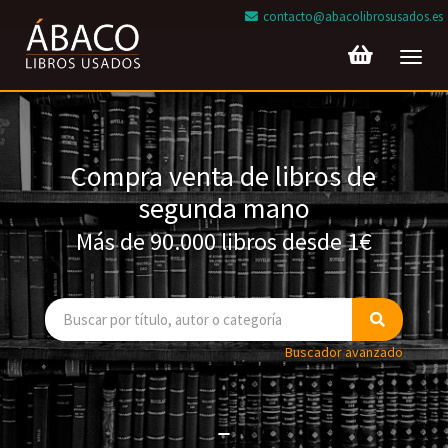
contacto@abacolibrosusados.es
Toggl
navig
Compra venta de libros de
segunda mano
Más de 90.000 libros desde 1€
Buscador avanzado