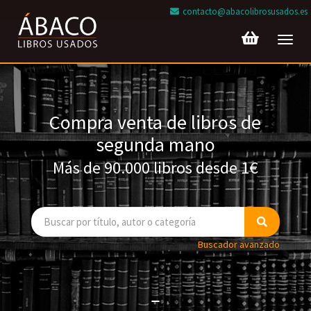
contacto@abacolibrosusados.es
Toggl
navig
Compra venta de libros de
segunda mano
Más de 90.000 libros desde 1€
Buscador avanzado