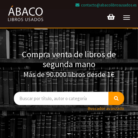
contacto@abacolibrosusados.es
Toggl
navig
Compra venta de libros de
segunda mano
Más de 90.000 libros desde 1€
Buscador avanzado