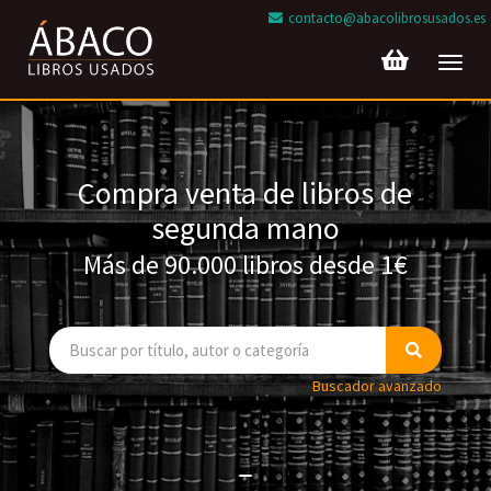
contacto@abacolibrosusados.es
Toggl
navig
Compra venta de libros de
segunda mano
Más de 90.000 libros desde 1€
Buscador avanzado