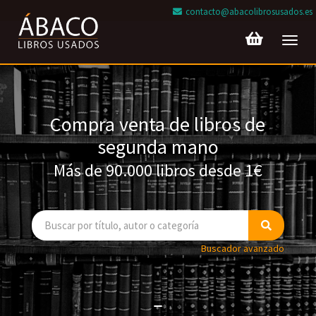
contacto@abacolibrosusados.es
Toggl
navig
Compra venta de libros de
segunda mano
Más de 90.000 libros desde 1€
Buscador avanzado