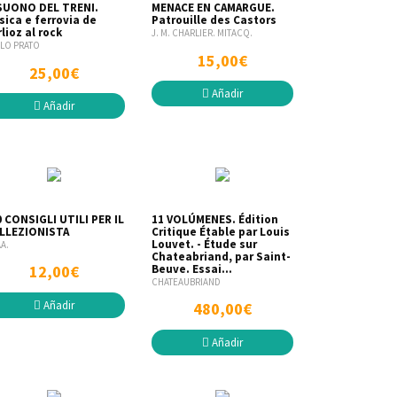
 SUONO DEL TRENI.
MENACE EN CAMARGUE.
sica e ferrovia de
Patrouille des Castors
lioz al rock
J. M. CHARLIER. MITACQ.
LO PRATO
15,00€
25,00€
Añadir
Añadir
0 CONSIGLI UTILI PER IL
11 VOLÚMENES. Édition
LLEZIONISTA
Critique Étable par Louis
Louvet. - Étude sur
AA.
Chateabriand, par Saint-
Beuve. Essai...
12,00€
CHATEAUBRIAND
Añadir
480,00€
Añadir