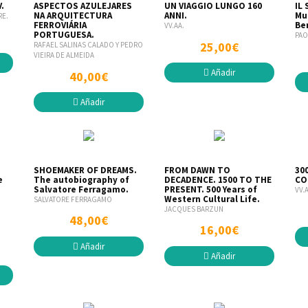
.
ASPECTOS AZULEJARES
UN VIAGGIO LUNGO 160
IL
NA ARQUITECTURA
ANNI.
Mu
RE.
FERROVIÁRIA
Ber
VV.AA.
PORTUGUESA.
PAO
25,00€
RAFAEL SALINAS CALADO Y PEDRO
VIEIRA DE ALMEIDA
Añadir
40,00€
Añadir
SHOEMAKER OF DREAMS.
FROM DAWN TO
30
e
The autobiography of
DECADENCE. 1500 TO THE
CO
Salvatore Ferragamo.
PRESENT. 500 Years of
VV.
Western Cultural Life.
SALVATORE FERRAGAMO
JACQUES BARZUN
48,00€
16,00€
Añadir
Añadir