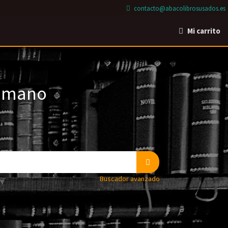
contacto@abacolibrosusados.es
Mi carrito
a mano
Buscador avanzado