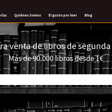
rías
Quiénes Somos
El gusto por leer
Blog
a venta de libros de segund
Más de 90.000 libros desde 1€