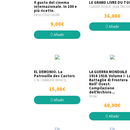
Il gusto del cinema
LE GRAND LIVRE DU TGV
internazionale. In 100 e
CLAUDE SOULIÉ. JEAN TRICOI
più ricette.
36,00€
DELLI COLLI LAURA
9,00€
Añadir
Añadir
EL DEMONIO. La
LA GUERRA MONDIALE
Patrouille des Castors
1914-1918. Volume I- L
Battaglie di Frontera
J. M. CHARLIER. MITACQ.
Nell' Ovest.
Compilazione
15,00€
dell'Archivio...
VV.AA.
Añadir
60,00€
Añadir