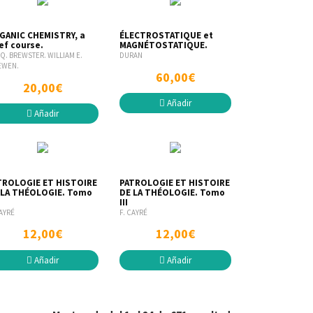
GANIC CHEMISTRY, a
ÉLECTROSTATIQUE et
ef course.
MAGNÉTOSTATIQUE.
 Q. BREWSTER. WILLIAM E.
DURAN
EWEN.
60,00€
20,00€
Añadir
Añadir
TROLOGIE ET HISTOIRE
PATROLOGIE ET HISTOIRE
 LA THÉOLOGIE. Tomo
DE LA THÉOLOGIE. Tomo
III
CAYRÉ
F. CAYRÉ
12,00€
12,00€
Añadir
Añadir