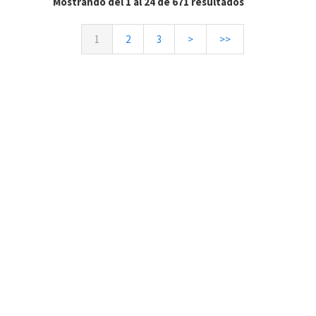
Mostrando del 1 al 24 de 671 resultados
1
2
3
>
>>