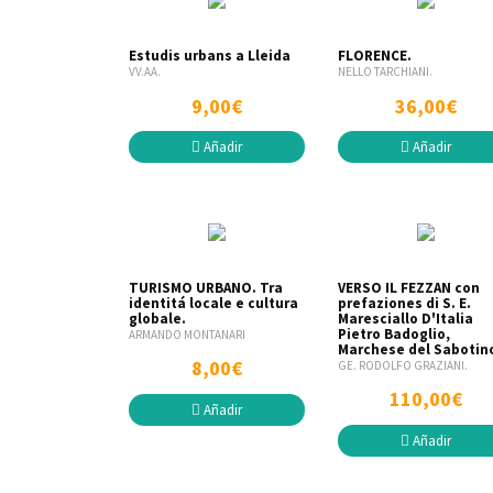
Estudis urbans a Lleida
FLORENCE.
VV.AA.
NELLO TARCHIANI.
9,00€
36,00€
Añadir
Añadir
TURISMO URBANO. Tra
VERSO IL FEZZAN con
identitá locale e cultura
prefaziones di S. E.
globale.
Maresciallo D'Italia
Pietro Badoglio,
ARMANDO MONTANARI
Marchese del Sabotin
8,00€
GE. RODOLFO GRAZIANI.
110,00€
Añadir
Añadir