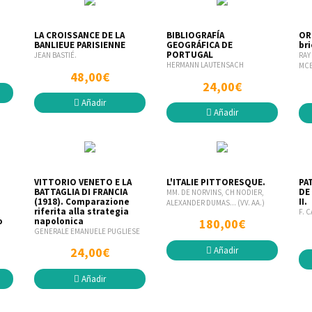
LA CROISSANCE DE LA
BIBLIOGRAFÍA
OR
BANLIEUE PARISIENNE
GEOGRÁFICA DE
bri
PORTUGAL
JEAN BASTIÉ.
RAY
HERMANN LAUTENSACH
MC
48,00€
24,00€
Añadir
Añadir
VITTORIO VENETO E LA
L'ITALIE PITTORESQUE.
PA
BATTAGLIA DI FRANCIA
DE
MM. DE NORVINS, CH NODIER,
(1918). Comparazione
II.
ALEXANDER DUMAS... (VV. AA.)
riferita alla strategia
F. 
o
napolonica
180,00€
GENERALE EMANUELE PUGLIESE
Añadir
24,00€
Añadir