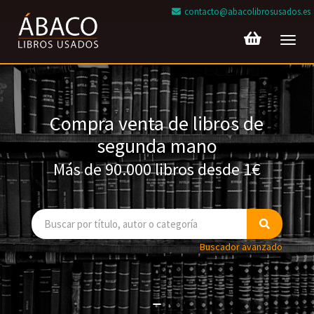
contacto@abacolibrosusados.es
Toggl
navig
Compra venta de libros de
segunda mano
Más de 90.000 libros desde 1€
Buscador avanzado