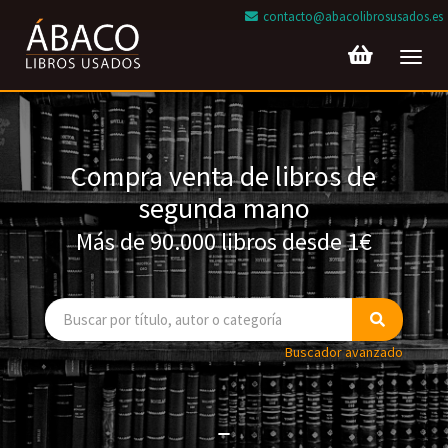
contacto@abacolibrosusados.es
Toggl
navig
Compra venta de libros de
segunda mano
Más de 90.000 libros desde 1€
Buscador avanzado