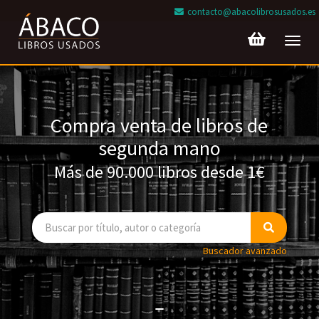
contacto@abacolibrosusados.es
Toggl
navig
Compra venta de libros de
segunda mano
Más de 90.000 libros desde 1€
Buscador avanzado