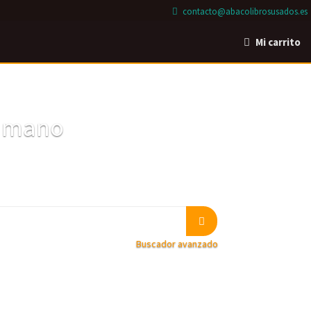
contacto@abacolibrosusados.es
Mi carrito
a mano
Buscador avanzado