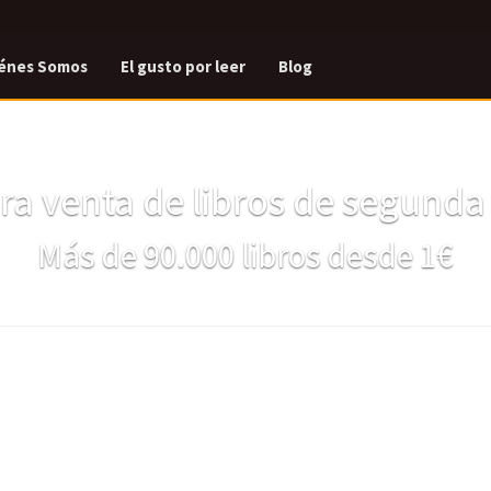
énes Somos
El gusto por leer
Blog
a venta de libros de segund
Más de 90.000 libros desde 1€