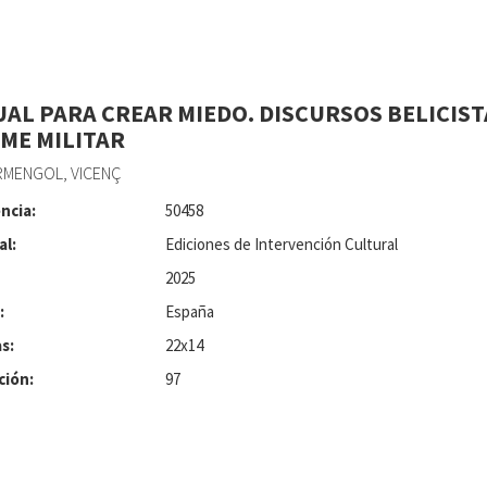
AL PARA CREAR MIEDO. DISCURSOS BELICIST
ME MILITAR
RMENGOL, VICENÇ
ncia:
50458
al:
Ediciones de Intervención Cultural
2025
:
España
s:
22x14
ción:
97