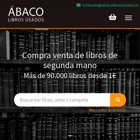
contacto@abacolibrosusados.es
Toggl
navig
Compra venta de libros de
segunda mano
Más de 90.000 libros desde 1€
Buscador avanzado