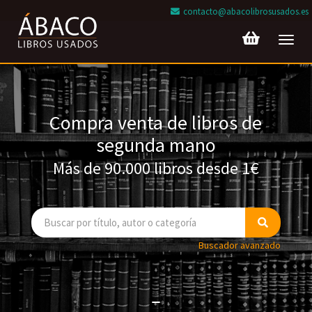
contacto@abacolibrosusados.es
Toggl
navig
Compra venta de libros de
segunda mano
Más de 90.000 libros desde 1€
Buscador avanzado