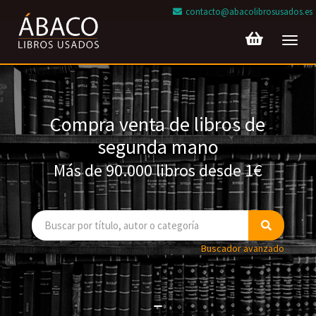
contacto@abacolibrosusados.es
Toggl
navig
Compra venta de libros de
segunda mano
Más de 90.000 libros desde 1€
Buscador avanzado