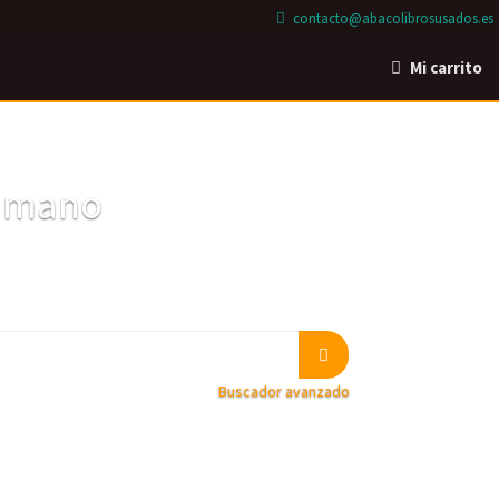
contacto@abacolibrosusados.es
Mi carrito
a mano
Buscador avanzado