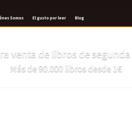
énes Somos
El gusto por leer
Blog
a venta de libros de segund
Más de 90.000 libros desde 1€