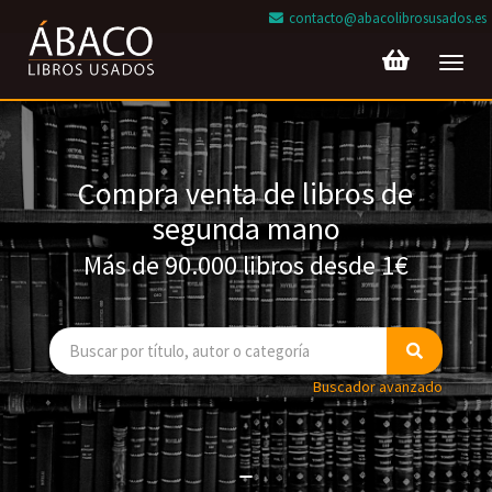
contacto@abacolibrosusados.es
Toggl
navig
Compra venta de libros de
segunda mano
Más de 90.000 libros desde 1€
Buscador avanzado