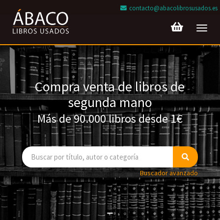
contacto@abacolibrosusados.es
Toggl
navig
Compra venta de libros de
segunda mano
Más de 90.000 libros desde 1€
Buscador avanzado