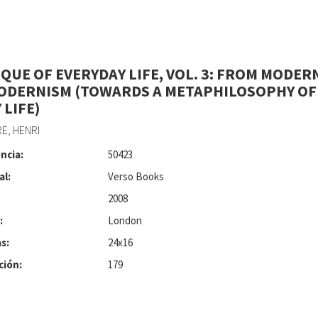
IQUE OF EVERYDAY LIFE, VOL. 3: FROM MODER
ODERNISM (TOWARDS A METAPHILOSOPHY OF
 LIFE)
E, HENRI
ncia:
50423
al:
Verso Books
2008
:
London
s:
24x16
ción:
179