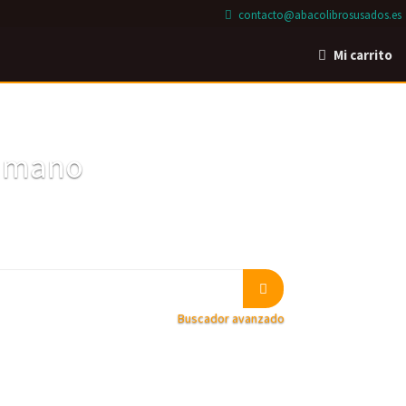
contacto@abacolibrosusados.es
Mi carrito
a mano
Buscador avanzado