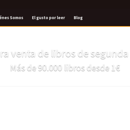
énes Somos
El gusto por leer
Blog
a venta de libros de segund
Más de 90.000 libros desde 1€