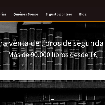
rías
Quiénes Somos
El gusto por leer
Blog
a venta de libros de segund
Más de 90.000 libros desde 1€