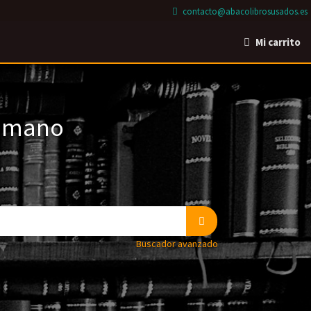
contacto@abacolibrosusados.es
Mi carrito
a mano
Buscador avanzado