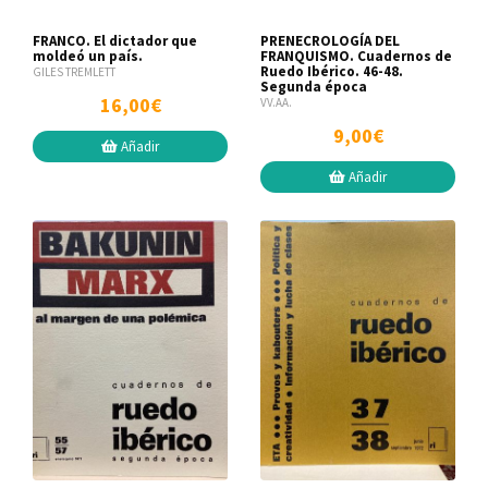
FRANCO. El dictador que
PRENECROLOGÍA DEL
moldeó un país.
FRANQUISMO. Cuadernos de
Ruedo Ibérico. 46-48.
GILES TREMLETT
Segunda época
16,00€
VV.AA.
9,00€
Añadir
Añadir