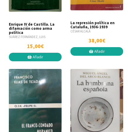
La represión política en
Enrique IV de Castilla. La
Cataluña, 1936-1939
difamación como arma
CÉSAR ALCALÁ
política
SUÁREZ FERNÁNDEZ, LUIS
38,00€
15,00€
Añadir
Añadir