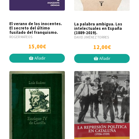
El verano de los inocentes.
La palabra ambigua. Los
El secreto del último
intelectuales en España
fusilado del franquismo.
(1889-2019).
ROGER MATEOS
DAVID JIMÉNEZ TORRES
15,00€
12,00€
Añadir
Añadir