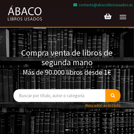
contacto@abacolibrosusados.es
Toggl
navig
Compra venta de libros de
segunda mano
Más de 90.000 libros desde 1€
Buscador avanzado