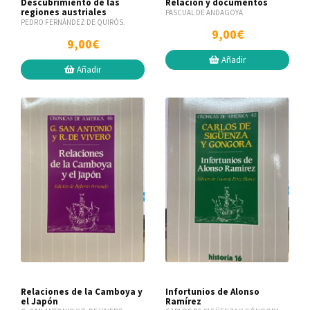
Descubrimiento de las
Relación y documentos
regiones austriales
PASCUAL DE ANDAGOYA
PEDRO FERNÁNDEZ DE QUIRÓS.
9,00€
9,00€
Añadir
Añadir
Relaciones de la Camboya y
Infortunios de Alonso
el Japón
Ramírez