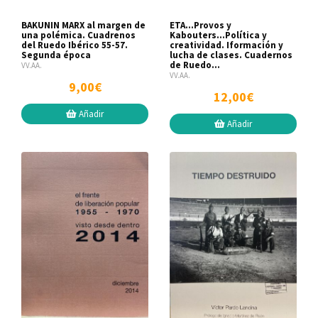
BAKUNIN MARX al margen de
ETA...Provos y
una polémica. Cuadrenos
Kabouters...Política y
del Ruedo Ibérico 55-57.
creatividad. Iformación y
Segunda época
lucha de clases. Cuadernos
de Ruedo...
VV.AA.
VV.AA.
9,00€
12,00€
Añadir
Añadir