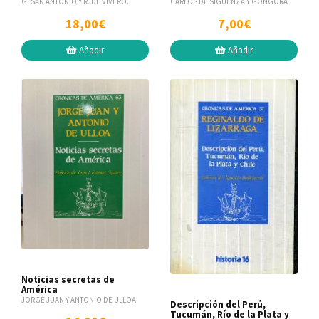
G. SAN ANTONIO Y R. DE VIVERO.
CARLOS DE SIGÜENZA Y GÓNGORA
18,00€
7,00€
Añadir
Añadir
Noticias secretas de
América
JORGE JUAN Y ANTONIO DE ULLOA
Descripción del Perú,
Tucumán, Río de la Plata y