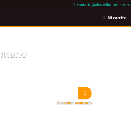
contacto@abacolibrosusados.es
Mi carrito
a mano
Buscador avanzado