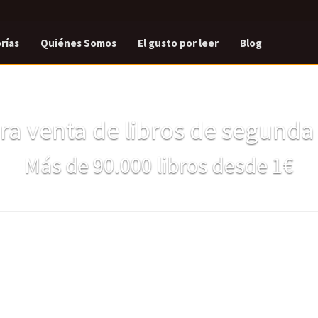
rías
Quiénes Somos
El gusto por leer
Blog
a venta de libros de segund
Más de 90.000 libros desde 1€