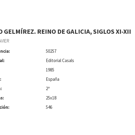
 GELMÍREZ. REINO DE GALICIA, SIGLOS XI-XII
VIER
ncia:
50257
al:
Editorial Casals
1985
:
España
:
2ª
s:
25x18
ción:
546